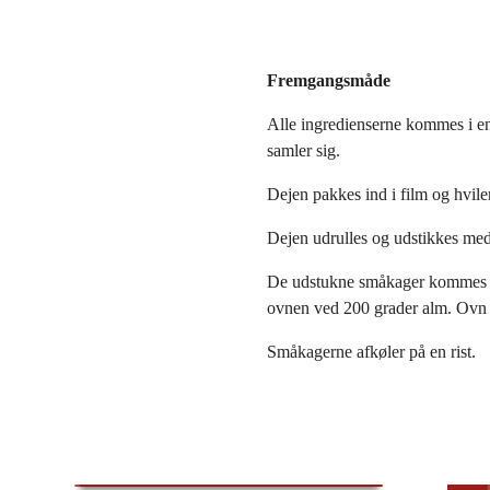
Fremgangsmåde
Alle ingredienserne kommes i en
samler sig.
Dejen pakkes ind i film og hviler
Dejen udrulles og udstikkes med
De udstukne småkager kommes p
ovnen ved 200 grader alm. Ovn i
Småkagerne afkøler på en rist.
SANDWICHBOLLER