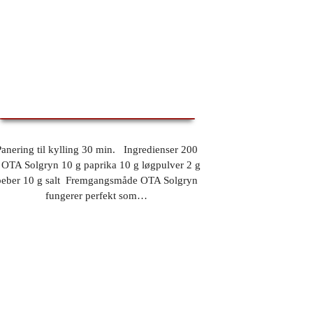
PANERING TIL KYLLING
Panering til kylling 30 min. Ingredienser 200
 OTA Solgryn 10 g paprika 10 g løgpulver 2 g
peber 10 g salt ​ Fremgangsmåde OTA Solgryn
fungerer perfekt som…