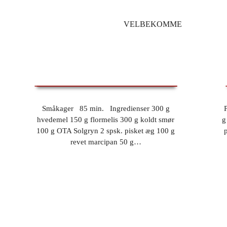
VELBEKOMME
SMÅKAGER
Småkager 85 min. Ingredienser 300 g
hvedemel 150 g flormelis 300 g koldt smør
g
100 g OTA Solgryn 2 spsk. pisket æg 100 g
revet marcipan 50 g…