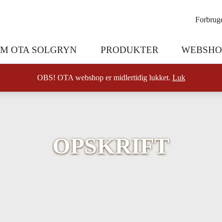
Forbruge
M OTA SOLGRYN
PRODUKTER
WEBSHO
OBS! OTA webshop er midlertidig lukket.
Luk
OPSKRIFT