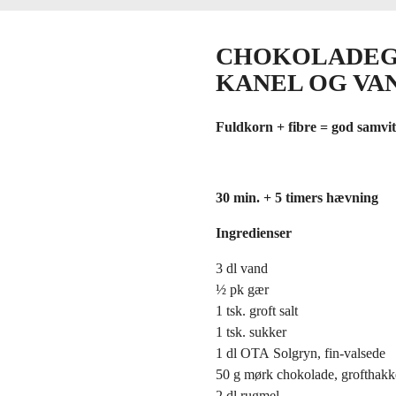
CHOKOLADEG
KANEL OG VAN
Fuldkorn + fibre = god samvit
30 min. + 5 timers hævning
Ingredienser
3 dl vand
½ pk gær
1 tsk. groft salt
1 tsk. sukker
1 dl OTA
Solgryn
, fin-valsede
50 g mørk chokolade, grofthakk
2 dl rugmel